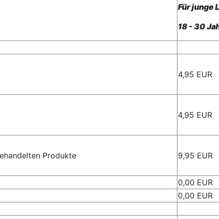
Für junge 
18 - 30 Ja
4,95 EUR
4,95 EUR
gehandelten Produkte
9,95 EUR
0,00 EUR
0,00 EUR