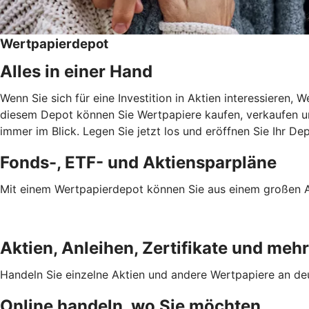
Wertpapierdepot
Alles in einer Hand
Wenn Sie sich für eine Investition in Aktien interessieren
diesem Depot können Sie Wertpapiere kaufen, verkaufen und
immer im Blick. Legen Sie jetzt los und eröffnen Sie Ihr Dep
Fonds-, ETF- und Aktiensparpläne
Mit einem Wertpapierdepot können Sie aus einem großen A
Aktien, Anleihen, Zertifikate und mehr
Handeln Sie einzelne Aktien und andere Wertpapiere an deu
Online handeln, wo Sie möchten