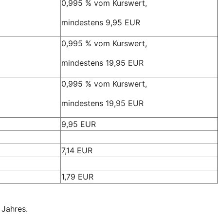
0,995 % vom Kurswert,
mindestens 9,95 EUR
0,995 % vom Kurswert,
mindestens 19,95 EUR
0,995 % vom Kurswert,
mindestens 19,95 EUR
9,95 EUR
7,14 EUR
1,79 EUR
 Jahres.