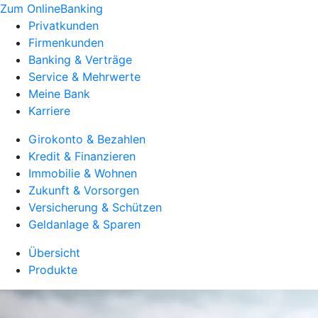
Zum OnlineBanking
Privatkunden
Firmenkunden
Banking & Verträge
Service & Mehrwerte
Meine Bank
Karriere
Girokonto & Bezahlen
Kredit & Finanzieren
Immobilie & Wohnen
Zukunft & Vorsorgen
Versicherung & Schützen
Geldanlage & Sparen
Übersicht
Produkte