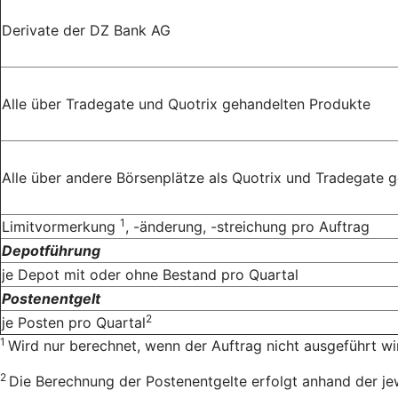
Derivate der DZ Bank AG
Alle über Tradegate und Quotrix gehandelten Produkte
Alle über andere Börsenplätze als Quotrix und Tradegate 
1
Limitvormerkung
, -änderung, -streichung pro Auftrag
Depotführung
je Depot mit oder ohne Bestand pro Quartal
Postenentgelt
2
je Posten pro Quartal
1
Wird nur berechnet, wenn der Auftrag nicht ausgeführt wi
2
Die Berechnung der Postenentgelte erfolgt anhand der jewe