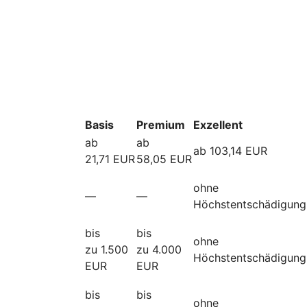
Basis
Premium
Exzellent
ab
ab
ab 103,14 EUR
21,71 EUR
58,05 EUR
ohne
—
—
Höchstentschädigung
bis
bis
ohne
zu 1.500
zu 4.000
Höchstentschädigung
EUR
EUR
bis
bis
ohne