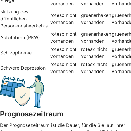
vorhanden
vorhanden
vorhand
Nutzung des
rotesx
nicht
gruenerhaken
gruener
öffentlichen
vorhanden
vorhanden
vorhand
Personennahverkehrs
rotesx
nicht
gruenerhaken
gruener
Autofahren (PKW)
vorhanden
vorhanden
vorhand
rotesx
nicht
rotesx
nicht
gruener
Schizophrenie
vorhanden
vorhanden
vorhand
rotesx
nicht
rotesx
nicht
gruener
Schwere Depression
vorhanden
vorhanden
vorhand
Prognosezeitraum
Der Prognosezeitraum ist die Dauer, für die Sie laut Ihrer