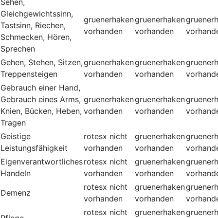
Sehen,
Gleichgewichtssinn,
gruenerhaken
gruenerhaken
gruener
Tastsinn, Riechen,
vorhanden
vorhanden
vorhand
Schmecken, Hören,
Sprechen
Gehen, Stehen, Sitzen,
gruenerhaken
gruenerhaken
gruener
Treppensteigen
vorhanden
vorhanden
vorhand
Gebrauch einer Hand,
Gebrauch eines Arms,
gruenerhaken
gruenerhaken
gruener
Knien, Bücken, Heben,
vorhanden
vorhanden
vorhand
Tragen
Geistige
rotesx
nicht
gruenerhaken
gruener
Leistungsfähigkeit
vorhanden
vorhanden
vorhand
Eigenverantwortliches
rotesx
nicht
gruenerhaken
gruener
Handeln
vorhanden
vorhanden
vorhand
rotesx
nicht
gruenerhaken
gruener
Demenz
vorhanden
vorhanden
vorhand
rotesx
nicht
gruenerhaken
gruener
Pflege