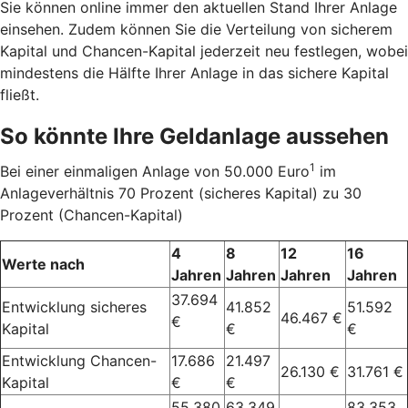
Sie können online immer den aktuellen Stand Ihrer Anlage
einsehen. Zudem können Sie die Verteilung von sicherem
Kapital und Chancen-Kapital jederzeit neu festlegen, wobei
mindestens die Hälfte Ihrer Anlage in das sichere Kapital
fließt.
So könnte Ihre Geldanlage aussehen
1
Bei einer einmaligen Anlage von 50.000 Euro
im
Anlageverhältnis 70 Prozent (sicheres Kapital) zu 30
Prozent (Chancen-Kapital)
4
8
12
16
Werte nach
Jahren
Jahren
Jahren
Jahren
37.694
Entwicklung sicheres
41.852
51.592
46.467 €
€
Kapital
€
€
Entwicklung Chancen-
17.686
21.497
26.130 €
31.761 €
Kapital
€
€
55.380
63.349
83.353