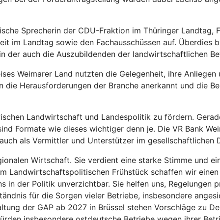
sche Sprecherin der CDU-Fraktion im Thüringer Landtag, Fra
eit im Landtag sowie den Fachausschüssen auf. Überdies ber
 in der auch die Auszubildenden der landwirtschaftlichen B
ises Weimarer Land nutzten die Gelegenheit, ihre Anliegen
n die Herausforderungen der Branche anerkannt und die Bed
wischen Landwirtschaft und Landespolitik zu fördern. Gerade
d Formate wie dieses wichtiger denn je. Die VR Bank Weimar
uch als Vermittler und Unterstützer im gesellschaftlichen D
egionalen Wirtschaft. Sie verdient eine starke Stimme und ei
m Landwirtschaftspolitischen Frühstück schaffen wir einen 
s in der Politik unverzichtbar. Sie helfen uns, Regelungen 
erständnis für die Sorgen vieler Betriebe, insbesondere ang
altung der GAP ab 2027 in Brüssel stehen Vorschläge zu D
rden insbesondere ostdeutsche Betriebe wegen ihrer Betrie