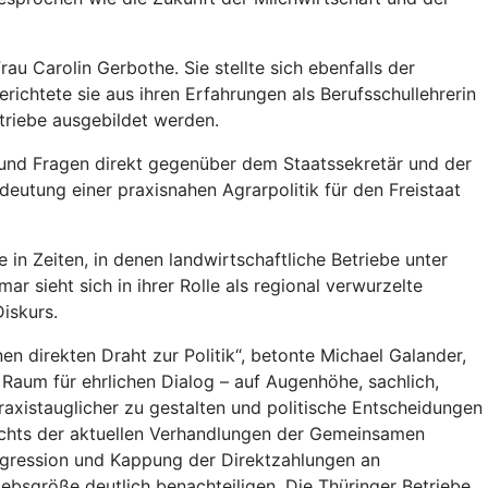
u Carolin Gerbothe. Sie stellte sich ebenfalls der
ichtete sie aus ihren Erfahrungen als Berufsschullehrerin
etriebe ausgebildet werden.
 und Fragen direkt gegenüber dem Staatssekretär und der
eutung einer praxisnahen Agrarpolitik für den Freistaat
 in Zeiten, in denen landwirtschaftliche Betriebe unter
 sieht sich in ihrer Rolle als regional verwurzelte
iskurs.
nen direkten Draht zur Politik“, betonte Michael Galander,
Raum für ehrlichen Dialog – auf Augenhöhe, sachlich,
praxistauglicher zu gestalten und politische Entscheidungen
esichts der aktuellen Verhandlungen der Gemeinsamen
egression und Kappung der Direktzahlungen an
bsgröße deutlich benachteiligen. Die Thüringer Betriebe