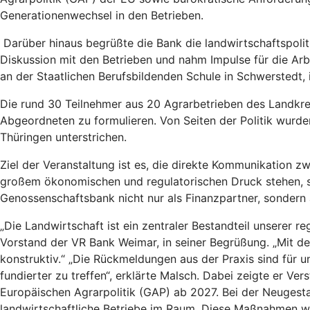
Generationenwechsel in den Betrieben.
Darüber hinaus begrüßte die Bank die landwirtschaftspoliti
Diskussion mit den Betrieben und nahm Impulse für die Arb
an der Staatlichen Berufsbildenden Schule in Schwerstedt,
Die rund 30 Teilnehmer aus 20 Agrarbetrieben des Landkre
Abgeordneten zu formulieren. Von Seiten der Politik wurde
Thüringen unterstrichen.
Ziel der Veranstaltung ist es, die direkte Kommunikation z
großem ökonomischen und regulatorischen Druck stehen, sin
Genossenschaftsbank nicht nur als Finanzpartner, sondern a
„Die Landwirtschaft ist ein zentraler Bestandteil unserer r
Vorstand der VR Bank Weimar, in seiner Begrüßung. „Mit de
konstruktiv.“ „Die Rückmeldungen aus der Praxis sind für un
fundierter zu treffen“, erklärte Malsch. Dabei zeigte er V
Europäischen Agrarpolitik (GAP) ab 2027. Bei der Neugest
landwirtschaftliche Betriebe im Raum. Diese Maßnahmen wü